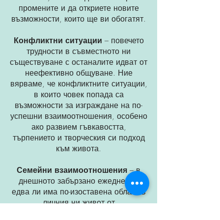
промените и да откриете новите
възможности, които ще ви обогатят.
Конфликтни ситуации
– повечето
трудности в съвместното ни
съществуване с останалите идват от
неефективно общуване. Ние
вярваме, че конфликтните ситуации,
в които човек попада са
възможности за изграждане на по-
успешни взаимоотношения, особено
ако развием гъвкавостта,
търпението и творческия си подход
към живота.
Семейни взаимоотношения
– в
днешното забързано ежедневие
едва ли има по-изоставена област в
личния ни живот от
взаимоотношенията в семейството.