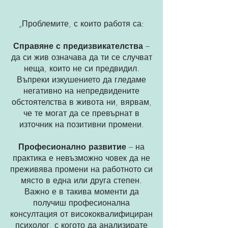
„Проблемите, с които работя са:
Справяне с предизвикателства
–
да си жив означава да ти се случват
неща, които не си предвидил.
Въпреки изкушението да гледаме
негативно на непредвидените
обстоятелства в живота ни, вярвам,
че те могат да се превърнат в
източник на позитивни промени.
Професионално развитие
– на
практика е невъзможно човек да не
преживява промени на работното си
място в една или друга степен.
Важно е в такива моменти да
получиш професионална
консултация от висококвалифициран
психолог, с когото да анализирате