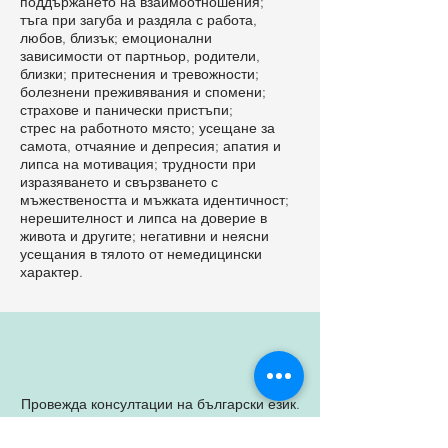
поддържането на взаимоотношения;
тъга при загуба и раздяла с работа,
любов, близък; емоционални
зависимости от партньор, родители,
близки; притеснения и тревожности;
болезнени преживявания и спомени;
страхове и панически пристъпи;
стрес на работното място; усещане за
самота, отчаяние и депресия; апатия и
липса на мотивация; трудности при
изразяването и свързването с
мъжествеността и мъжката идентичност;
нерешителност и липса на доверие в
живота и другите; негативни и неясни
усещания в тялото от немедицински
характер.
Провежда консултации на български език.