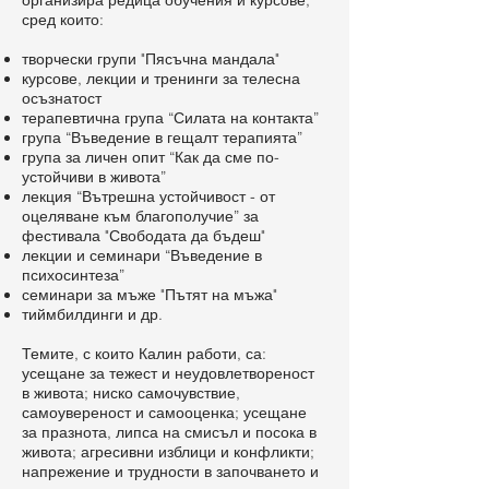
организира редица обучения и курсове,
сред които:
творчески групи "Пясъчна мандала"
курсове, лекции и тренинги за телесна
осъзнатост
терапевтична група “Силата на контакта”
група “Въведение в гещалт терапията”
група за личен опит “Как да сме по-
устойчиви в живота”
лекция “Вътрешна устойчивост - от
оцеляване към благополучие” за
фестивала "Свободата да бъдеш"
лекции и семинари “Въведение в
психосинтеза”
семинари за мъже "Пътят на мъжа"
тиймбилдинги и др.
Темите, с които Калин работи, са:
усещане за тежест и неудовлетвореност
в живота; ниско самочувствие,
самоувереност и самооценка; усещане
за празнота, липса на смисъл и посока в
живота; агресивни изблици и конфликти;
напрежение и трудности в започването и