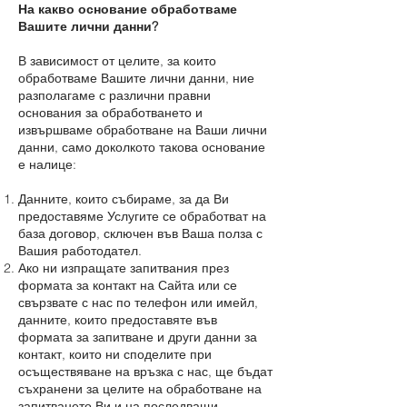
На какво основание обработваме
Вашите лични данни?
В зависимост от целите, за които
обработваме Вашите лични данни, ние
разполагаме с различни правни
основания за обработването и
извършваме обработване на Ваши лични
данни, само доколкото такова основание
е налице:
Данните, които събираме, за да Ви
предоставяме Услугите се обработват на
база договор, сключен във Ваша полза с
Вашия работодател.
Ако ни изпращате запитвания през
формата за контакт на Сайта или се
свързвате с нас по телефон или имейл,
данните, които предоставяте във
формата за запитване и други данни за
контакт, които ни споделите при
осъществяване на връзка с нас, ще бъдат
съхранени за целите на обработване на
запитването Ви и на последващи