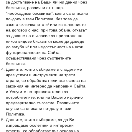
за достъпване на Ваши лични данни чрез
бисквитки, различни от т. нар.
“необходими бисквитки”, както са описани
по-долу в тази Политика, без това да
засяга сключването и/ или изпълнението
на договор с нас; при това обаче, отказът
за даване на съгласие за прилагане на
някои видове бисквитки може да доведе
до загуба и/ или недостъпност на някои
функционалности на Сайта,
осъществявани чрез съответните
бисквитки.
Данните, които събираме и споделяме
чрез услуги и инструменти на трети
страни, се обработват или въз основа на
законния ни интерес да направим Сайта
и Услугите по-привлекателен за
потребителите, или на Вашето изрично
предварително съгласие. Различните
случаи са описани по-долу в тази
Политика.
Данните, които събираме, за да Ви
изпращаме бюлетини и интересни
оферти, се обработват въз основа на