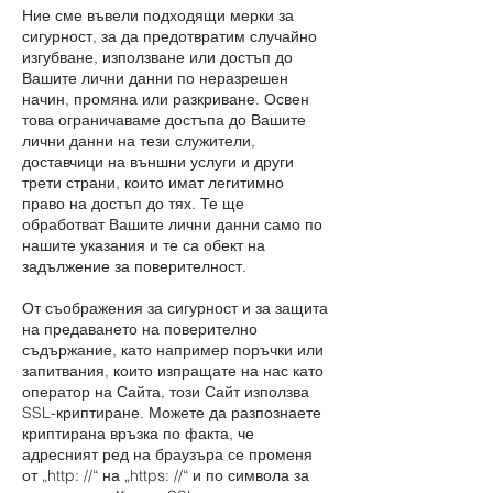
Ние сме въвели подходящи мерки за
сигурност, за да предотвратим случайно
изгубване, използване или достъп до
Вашите лични данни по неразрешен
начин, промяна или разкриване. Освен
това ограничаваме достъпа до Вашите
лични данни на тези служители,
доставчици на външни услуги и други
трети страни, които имат легитимно
право на достъп до тях. Те ще
обработват Вашите лични данни само по
нашите указания и те са обект на
задължение за поверителност.
От съображения за сигурност и за защита
на предаването на поверително
съдържание, като например поръчки или
запитвания, които изпращате на нас като
оператор на Сайта, този Сайт използва
SSL-криптиране. Можете да разпознаете
криптирана връзка по факта, че
адресният ред на браузъра се променя
от „http: //“ на „https: //“ и по символа за