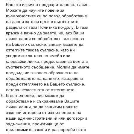
Вашето изрично предварително съгласие.
Можете да научите повече за
възможностите си по повод обработване
на данни за тези цели в съответните
раздели от тази Политика по-долу. В тази
връзка е важно да знаете, че, ако Ваши
лични данни се обработват въз основа
на Вашето съгласие, винаги можете да
оттеглите такова съгласие, като ни
уведомите за това по имейл или
следвайки линка, предоставен за целта в
съответното съобщение. Молим да имате
предвид, че законосъобразността на
обработването на данните, извършено
преди оттеглянето на Вашето съгласие,
остава незасегната от оттеглянето.
В допълнение, ние можем да
обработваме и съхраняваме Вашите
лични данни, за да защитим нашите
законни интереси от изпълнението на
наши административни и/ или договорни
задължения, произтичащи от
приложимите закони и разпоредби (като