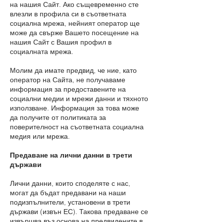
на нашия Сайт. Ако същевременно сте
влезли в профила си в съответната
социална мрежа, нейният оператор ще
може да свърже Вашето посещение на
нашия Сайт с Вашия профил в
социалната мрежа.
Молим да имате предвид, че ние, като
оператор на Сайта, не получаваме
информация за предоставените на
социални медии и мрежи данни и тяхното
използване. Информация за това може
да получите от политиката за
поверителност на съответната социална
медия или мрежа.
Предаване на лични данни в трети
държави
Лични данни, които споделяте с нас,
могат да бъдат предавани на наши
подизпълнители, установени в трети
държави (извън ЕС). Такова предаване се
извършва въз основа на предвидените в