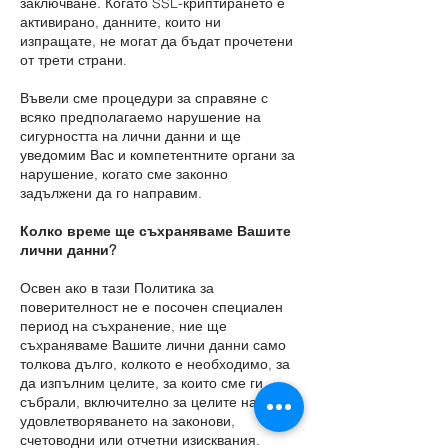
заключване. Когато SSL-криптирането е
активирано, данните, които ни
изпращате, не могат да бъдат прочетени
от трети страни.
Въвели сме процедури за справяне с
всяко предполагаемо нарушение на
сигурността на лични данни и ще
уведомим Вас и компетентните органи за
нарушение, когато сме законно
задължени да го направим.
Колко време ще съхраняваме Вашите
лични данни?
Освен ако в тази Политика за
поверителност не е посочен специален
период на съхранение, ние ще
съхраняваме Вашите лични данни само
толкова дълго, колкото е необходимо, за
да изпълним целите, за които сме ги
събрали, включително за целите на
удовлетворяването на законови,
счетоводни или отчетни изисквания.