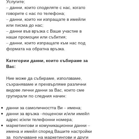
Услугите;
– данни, които споделяте с нас, когато
говорите с нас по телефона;
– данни, които ни изпращате в имейли
или писма до нас;
– данни във връзка с Ваше участие в
наши промоции или събития;
– данни, които изпращате към нас под
формата на обратна връзка.
Категории данни, които събираме за
Вас:
Ние може да събираме, използваме,
съхраняваме и прехвърляме различни
видове лични данни за Вас, които сме
групирали по следния начин:
данни за самоличността Ви – имена;
данни за връзка –пощенски и/или имейл
адрес и/или телефонни номера;
маркетингови и комуникационни данни –
имена и имейл според Вашите настройки
за получаване на маркетингови и други