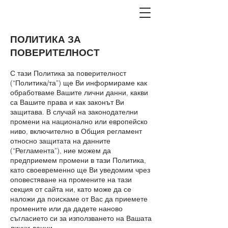
ПОЛИТИКА ЗА
ПОВЕРИТЕЛНОСТ
С тази Политика за поверителност
(“Политика/та”) ще Ви информираме как
обработваме Вашите лични данни, какви
са Вашите права и как законът Ви
защитава. В случай на законодателни
промени на национално или европейско
ниво, включително в Общия регламент
относно защитата на данните
(“Регламента”), ние можем да
предприемем промени в тази Политика,
като своевременно ще Ви уведомим чрез
оповестяване на промените на тази
секция от сайта ни, като може да се
наложи да поискаме от Вас да приемете
промените или да дадете наново
съгласието си за използването на Вашата