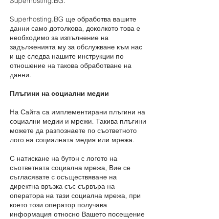
Superhosting.BG.
Superhosting.BG ще обработва вашите
данни само дотолкова, доколкото това е
необходимо за изпълнение на
задълженията му за обслужване към нас
и ще следва нашите инструкции по
отношение на такова обработване на
данни.
Плъгини на социални медии
На Сайта са имплементирани плъгини на
социални медии и мрежи. Такива плъгини
можете да разпознаете по съответното
лого на социалната медия или мрежа.
С натискане на бутон с логото на
съответната социална мрежа, Вие се
съгласявате с осъществяване на
директна връзка със сървъра на
оператора на тази социална мрежа, при
което този оператор получава
информация относно Вашето посещение