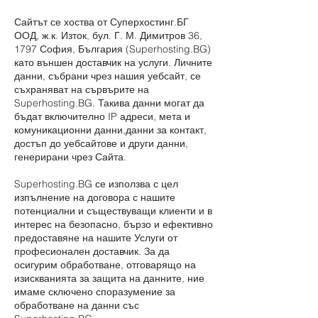
Сайтът се хоства от Суперхостинг.БГ
ООД, ж.к. Изток, бул. Г. М. Димитров 36,
1797 София, България (Superhosting.BG)
като външен доставчик на услуги. Личните
данни, събрани чрез нашия уебсайт, се
съхраняват на сървърите на
Superhosting.BG. Такива данни могат да
бъдат включително IP адреси, мета и
комуникационни данни,данни за контакт,
достъп до уебсайтове и други данни,
генерирани чрез Сайта.
Superhosting.BG се използва с цел
изпълнение на договора с нашите
потенциални и съществуващи клиенти и в
интерес на безопасно, бързо и ефективно
предоставяне на нашите Услуги от
професионален доставчик. За да
осигурим обработване, отговарящо на
изискванията за защита на данните, ние
имаме сключено споразумение за
обработване на данни със