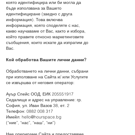
която идентифицира или би могла да
бъде използвана за Вашето
идентифициране (заедно с друга
информация). Това включва
информация, която споделяте с нас,
какво научаваме от Вас, както и избора,
който правите относно маркетинговите
съобщения, които искате да изпратим до
Вас.
Кой обработва Вашите лични данни?
Обработването на лични данни, събрани
при използване на Сайта и/ или Услугите
се извършва от неговия оператор:
Ауър Спейс ООД, ЕИК
205551917
Седалище и адрес на управление: гр.
София, ул. Иван Вазов 38, ет. 2
Телефон:
0882 008 317
Имейл:
hello@hourspace.bg
(“ние”, “нас”, “наш”, “ни”)
Ние оперираме Сайта и предоставяме