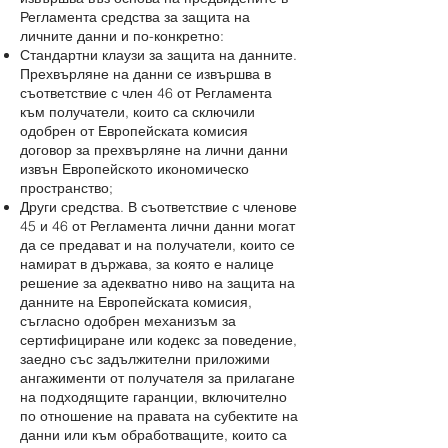
Регламента средства за защита на
личните данни и по-конкретно:
Стандартни клаузи за защита на данните.
Прехвърляне на данни се извършва в
съответствие с член 46 от Регламента
към получатели, които са сключили
одобрен от Европейската комисия
договор за прехвърляне на лични данни
извън Европейското икономическо
пространство;
Други средства. В съответствие с членове
45 и 46 от Регламента лични данни могат
да се предават и на получатели, които се
намират в държава, за която е налице
решение за адекватно ниво на защита на
данните на Европейската комисия,
съгласно одобрен механизъм за
сертифициране или кодекс за поведение,
заедно със задължителни приложими
ангажименти от получателя за прилагане
на подходящите гаранции, включително
по отношение на правата на субектите на
данни или към обработващите, които са